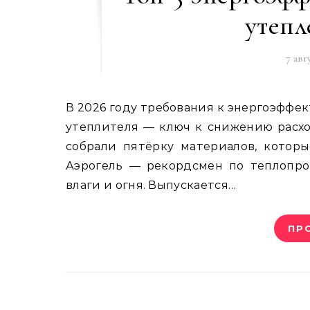
утепл
7 авг
В 2026 году требования к энергоэффективности жилья стали ещё строже. Правильный выбор
утеплителя — ключ к снижению расх
собрали пятёрку материалов, которы
Аэрогель — рекордсмен по теплопрово
влаги и огня. Выпускается…
ПР